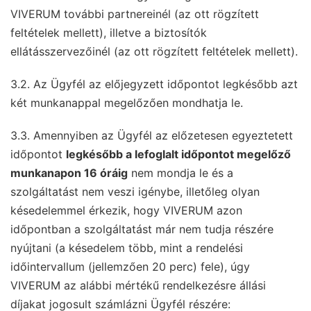
VIVERUM további partnereinél (az ott rögzített
feltételek mellett), illetve a biztosítók
ellátásszervezőinél (az ott rögzített feltételek mellett).
3.2. Az Ügyfél az előjegyzett időpontot legkésőbb azt
két munkanappal megelőzően mondhatja le.
3.3. Amennyiben az Ügyfél az előzetesen egyeztetett
időpontot
legkésőbb a lefoglalt időpontot megelőző
munkanapon 16 óráig
nem mondja le és a
szolgáltatást nem veszi igénybe, illetőleg olyan
késedelemmel érkezik, hogy VIVERUM azon
időpontban a szolgáltatást már nem tudja részére
nyújtani (a késedelem több, mint a rendelési
időintervallum (jellemzően 20 perc) fele), úgy
VIVERUM az alábbi mértékű rendelkezésre állási
díjakat jogosult számlázni Ügyfél részére: