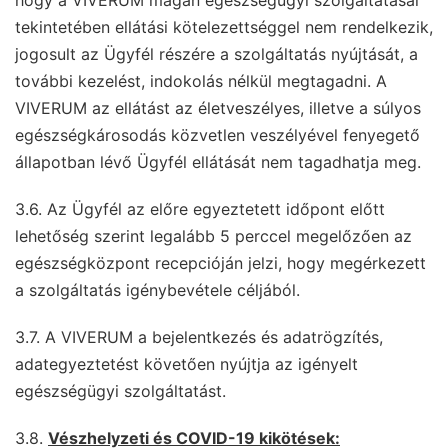
hogy a VIVERUM magán egészségügyi szolgáltatásai
tekintetében ellátási kötelezettséggel nem rendelkezik,
jogosult az Ügyfél részére a szolgáltatás nyújtását, a
további kezelést, indokolás nélkül megtagadni. A
VIVERUM az ellátást az életveszélyes, illetve a súlyos
egészségkárosodás közvetlen veszélyével fenyegető
állapotban lévő Ügyfél ellátását nem tagadhatja meg.
3.6. Az Ügyfél az előre egyeztetett időpont előtt
lehetőség szerint legalább 5 perccel megelőzően az
egészségközpont recepcióján jelzi, hogy megérkezett
a szolgáltatás igénybevétele céljából.
3.7. A VIVERUM a bejelentkezés és adatrögzítés,
adategyeztetést követően nyújtja az igényelt
egészségügyi szolgáltatást.
3.8.
Vészhelyzeti és COVID-19 kikötések: