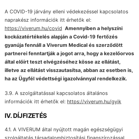
A COVID-19 járvány elleni védekezéssel kapcsolatos
naprakész információk itt érhetők el:
https://viverum.hu/covid
Amennyiben a helyszíni
kockázatértékelés alapján a Covid-19 fertőzés
gyanúja fennáll a Viverum Medical és szerződött
partnerei fenntartják a jogot arra, hogy a kezelőorvos
által előírt teszt elvégzéséhez kösse az ellátást,
illetve az ellátást visszautasítsa, abban az esetben is,
ha az Ügyfél védettségi igazolvánnyal rendelkezik.
3.9. A szolgáltatással kapcsolatos általános
információk itt érhetők el:
https://viverum.hu/gyik
IV. DÍJFIZETÉS
4.1. A VIVERUM által nyújtott magán egészségügyi
szolgáltatás társadalombiztosítási finanszírozással