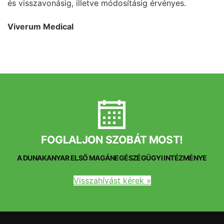
és visszavonásig, illetve módosításig érvényes.
Viverum Medical
FOGLALJON SZOBÁT MOST!
A DUNAKANYAR ELSŐ MAGÁNEGÉSZÉGÜGYI INTÉZMÉNYE
Visszahívást kérek »