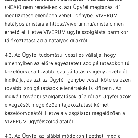
(NEAK) nem rendelkezik, azt Ügyfél megbízási díj
megfizetése ellenében veheti igénybe. VIVERUM
hatályos árlistája a
https://viverum.hu/arlista
címen
érhető el, illetve VIVERUM ügyfélszolgálata bármikor
tájékoztatást ad a hatályos díjakról.
4.2. Az Ügyfél tudomásul veszi és vállalja, hogy
amennyiben az előre egyeztetett szolgáltatásokon túl
kezelőorvosa további szolgáltatások igénybevételét
indikálja, és azt az Ügyfél igénybe veszi, köteles ezen
további szolgáltatások ellenértékét is kifizetni. Az
indikált további szolgáltatások díjairól az Ügyfél azok
elvégzését megelőzően tájékoztatást kérhet
kezelőorvosától, illetve a vizsgálatot megelőzően a
VIVERUM ügyfélszolgálatától.
4.3. Az Ügyfél az alábbi módokon fizetheti meg a