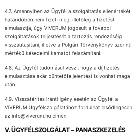
4.7. Amennyiben az Ügyfél a szolgáltatás ellenértékét
határidőben nem fizeti meg, illetőleg a fizetést
elmulasztja, úgy VIVERUM jogosult a további
szolgáltatások teljesítését a tartozás rendezéséig
visszautasítani, illetve a Polgári Törvénykönyv szerinti
mértékű késedelmi kamatot felszámítani.
4.8. Az Ügyfél tudomásul veszi, hogy a díjfizetés
elmulasztása akár büntetőfeljelentést is vonhat maga
után.
4.9. Visszatérítés iránti igény esetén az Ügyfél a
VIVERUM Ügyfélszolgálatához fordulhat elsődlegesen
az
info@viverum.hu
címen.
V. ÜGYFÉLSZOLGÁLAT – PANASZKEZELÉS