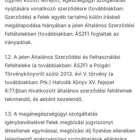
Ügyfél) között létrejött, egészségügyi szolgáltatás
nyújtására vonatkozó szerződésre (továbbiakban:
Szerződés) a Felek egyéb tartalmú külön írásbeli
megállapodása hiányában a jelen Általános Szerződési
Feltételekben (továbbiakban: ÁSZF) foglaltak az
irányadóak.
1.2. A jelen Általános Szerződési és Felhasználási
Feltételeke (a továbbiakban: ÁSZF) a Polgári
Törvénykönyvről szóló 2013. évi V. törvény (a
továbbiakban: Ptk.) Hatodik Könyv XV. Fejezet
6:77.§ban hivatkozott általános szerződési feltételnek
tekintendő, és akként kezelendő.
1.3. A magánegészségügyi szolgáltatás
igénybevételével Felek megbízási jogviszonyt
létesítenek egymással, megbízási díj fizetése ellenében
teljesítendő egészségügyi szolgáltatások ellátására.